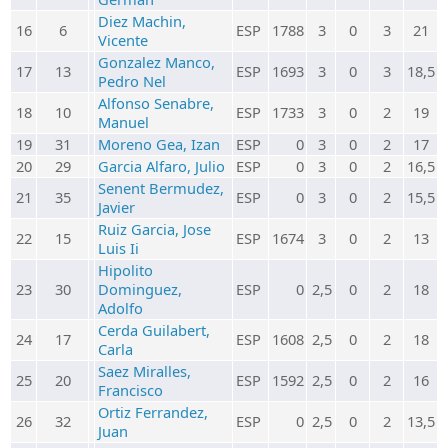
Diez Machin,
16
6
ESP
1788
3
0
3
21
Vicente
Gonzalez Manco,
17
13
ESP
1693
3
0
3
18,5
Pedro Nel
Alfonso Senabre,
18
10
ESP
1733
3
0
2
19
Manuel
19
31
Moreno Gea, Izan
ESP
0
3
0
2
17
20
29
Garcia Alfaro, Julio
ESP
0
3
0
2
16,5
Senent Bermudez,
21
35
ESP
0
3
0
2
15,5
Javier
Ruiz Garcia, Jose
22
15
ESP
1674
3
0
2
13
Luis Ii
Hipolito
23
30
Dominguez,
ESP
0
2,5
0
2
18
Adolfo
Cerda Guilabert,
24
17
ESP
1608
2,5
0
2
18
Carla
Saez Miralles,
25
20
ESP
1592
2,5
0
2
16
Francisco
Ortiz Ferrandez,
26
32
ESP
0
2,5
0
2
13,5
Juan