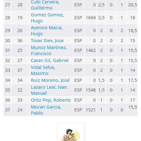
Cubi Cervera,
27
28
ESP
0
2,5
0
1
20,5
Guillermo
Gomez Gomez,
28
19
ESP
1604
2,5
0
1
18
Hugo
Asensio Macia,
29
26
ESP
0
2
0
2
18,5
Hugo
30
36
Tovar Iliev, Jose
ESP
0
2
0
2
15
Munoz Martinez,
31
25
ESP
1462
2
0
1
15,5
Francisco
32
27
Cases Gil, Gabriel
ESP
0
2
0
1
15,5
Vidal Selva,
33
37
ESP
0
2
0
1
14
Maximo
34
34
Ruiz Moreno, José
ESP
0
1,5
0
1
17,5
Lazaro Leal, Ivan
35
22
ESP
1548
1,5
0
1
14
Manuel
36
33
Ortiz Pop, Roberto
ESP
0
1
0
1
17
Moran Garcia,
15,5
37
24
ESP
1521
1
0
0
Pablo